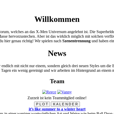
Willkommen
Forum, welches an das X-Men Universum angelehnt ist. Die Superheld
Masse hervorzustechen. Aber ist das wirklich möglich mit solchen verf
 du hier genau richtig! Wir spielen nach
Szenentrennung
und haben ei
News
ndlich mit nicht nur einem, sondern gleich drei neuen Styles um die E
Tagen ein wenig gereinigt und wir arbeiten im Hintergrund an einem n
Team
Zurzeit ist kein Teammitglied online!
P L O T
K A L E N D E R
it’s like summer to a winter heart
ngs in einer weniger wortwörtlichen Art und Weise wie beim Ball Drop 