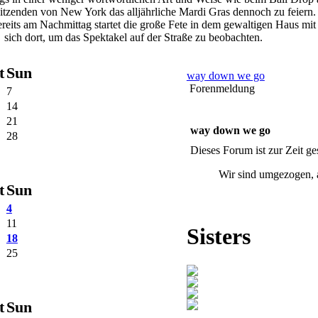
tzenden von New York das alljährliche Mardi Gras dennoch zu feiern.
reits am Nachmittag startet die große Fete in dem gewaltigen Haus m
sich dort, um das Spektakel auf der Straße zu beobachten.
t
Sun
way down we go
Forenmeldung
7
14
21
way down we go
28
Dieses Forum ist zur Zeit g
Wir sind umgezogen, ab 
t
Sun
4
11
Sisters
18
25
t
Sun