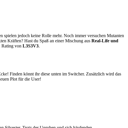
en spielen jedoch keine Rolle mehr. Noch immer versuchen Mutanten
lixten Kräften? Hast du Spaß an einer Mischung aus
Real-Life und
n Rating von
L3S3V3
.
cke! Finden könnt ihr diese unten im Switcher. Zusätzlich wird das
euen Plot für die User!
an Silvester. Trotz der Unruhen und sich häufenden