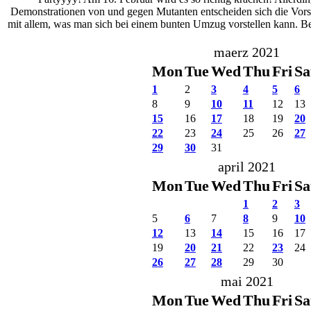
Demonstrationen von und gegen Mutanten entscheiden sich die Vorsi
mit allem, was man sich bei einem bunten Umzug vorstellen kann. Be
maerz 2021
Mon
Tue
Wed
Thu
Fri
Sa
1
2
3
4
5
6
8
9
10
11
12
13
15
16
17
18
19
20
22
23
24
25
26
27
29
30
31
april 2021
Mon
Tue
Wed
Thu
Fri
Sa
1
2
3
5
6
7
8
9
10
12
13
14
15
16
17
19
20
21
22
23
24
26
27
28
29
30
mai 2021
Mon
Tue
Wed
Thu
Fri
Sa