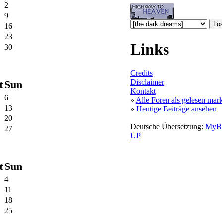
2
9
16
23
Links
30
Credits
Disclaimer
t
Sun
Kontakt
6
»
Alle Foren als gelesen mar
13
»
Heutige Beiträge ansehen
20
Deutsche Übersetzung:
MyB
27
UP
t
Sun
4
11
18
25