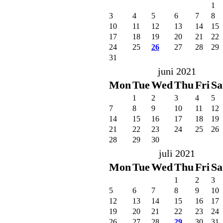
1
3
4
5
6
7
8
10
11
12
13
14
15
17
18
19
20
21
22
24
25
26
27
28
29
31
juni 2021
Mon
Tue
Wed
Thu
Fri
Sa
1
2
3
4
5
7
8
9
10
11
12
14
15
16
17
18
19
21
22
23
24
25
26
28
29
30
juli 2021
Mon
Tue
Wed
Thu
Fri
Sa
1
2
3
5
6
7
8
9
10
12
13
14
15
16
17
19
20
21
22
23
24
26
27
28
29
30
31