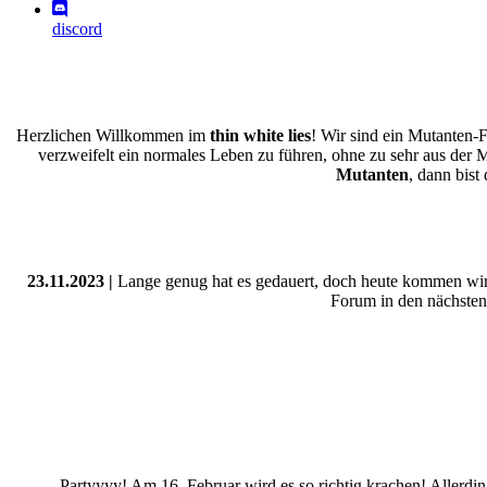
discord
Herzlichen Willkommen im
thin white lies
! Wir sind ein Mutanten-
verzweifelt ein normales Leben zu führen, ohne zu sehr aus der 
Mutanten
, dann bist
23.11.2023 |
Lange genug hat es gedauert, doch heute kommen wir e
Forum in den nächsten 
Partyyyy! Am 16. Februar wird es so richtig krachen! Allerdi